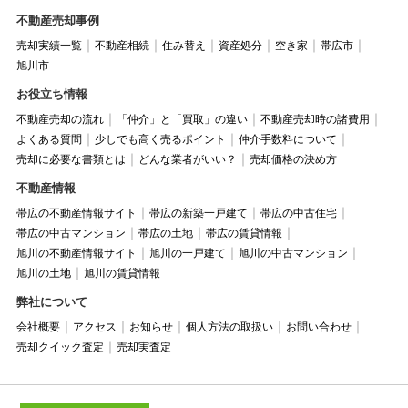
不動産売却事例
売却実績一覧
不動産相続
住み替え
資産処分
空き家
帯広市
旭川市
お役立ち情報
不動産売却の流れ
「仲介」と「買取」の違い
不動産売却時の諸費用
よくある質問
少しでも高く売るポイント
仲介手数料について
売却に必要な書類とは
どんな業者がいい？
売却価格の決め方
不動産情報
帯広の不動産情報サイト
帯広の新築一戸建て
帯広の中古住宅
帯広の中古マンション
帯広の土地
帯広の賃貸情報
旭川の不動産情報サイト
旭川の一戸建て
旭川の中古マンション
旭川の土地
旭川の賃貸情報
弊社について
会社概要
アクセス
お知らせ
個人方法の取扱い
お問い合わせ
売却クイック査定
売却実査定