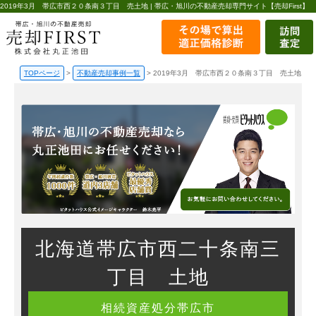
2019年3月 帯広市西２０条南３丁目 売土地 | 帯広・旭川の不動産売却専門サイト【売却First】
TOPページ
>
不動産売却事例一覧
>
2019年3月 帯広市西２０条南３丁目 売土地
北海道帯広市西二十条南三
丁目 土地
相続
資産処分
帯広市