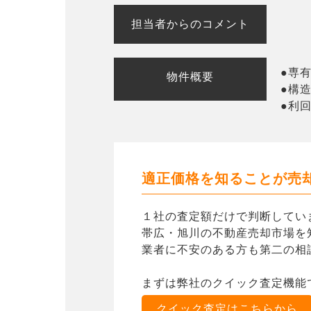
担当者からのコメント
●専有
物件概要
●構造
●利回
適正価格を知ることが売
１社の査定額だけで判断してい
帯広・旭川の不動産売却市場を
業者に不安のある方も第二の相
まずは弊社のクイック査定機能
クイック査定はこちらから