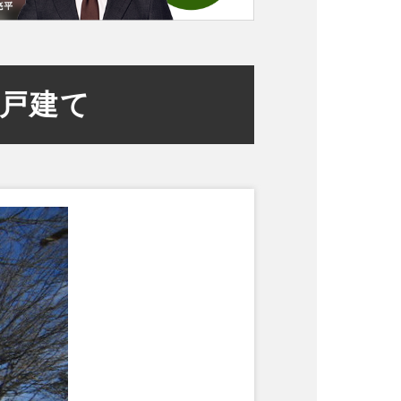
不動産売却Q&A
売却実績一覧
一戸建て
会社概要
COMPANY
お知らせ
TOPICS
クイック査定
じっくり