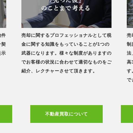
物件
売却に関するプロフェッショナルとして税
売
介契
金に関する知識をもっていることが1つの
制
提示
武器になります。様々な制度がありますの
法
でお客様の状況に合わせて適切なものをご
高
紹介、レクチャーさせて頂きます。
す
で
不動産買取について