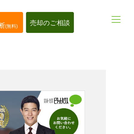
売却のご相談
断
(無料)
0155-37-1010
帯広店
帯広中央店
0166-74-7902
旭川店
トップページ
TOP
AB
弊社が選ばれる理由
住宅ローンにお困りの方
不動産買取について