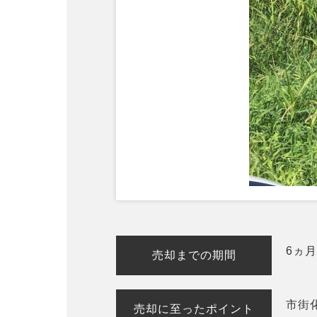
6ヵ
売却までの期間
市街
売却に至ったポイント