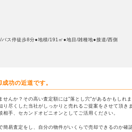
/バス停徒歩8分●地積/191㎡●地目/雑種地●接道/西側
却成功の近道です。
ませんか？その高い査定額には”落とし穴”があるかもしれ
知り尽くした当社がしっかりと売れるご提案をさせて頂き
談相手、セカンドオピニオンとしてご活用ください。
で簡易査定をし、自分の物件がいくらで売却できるのか確