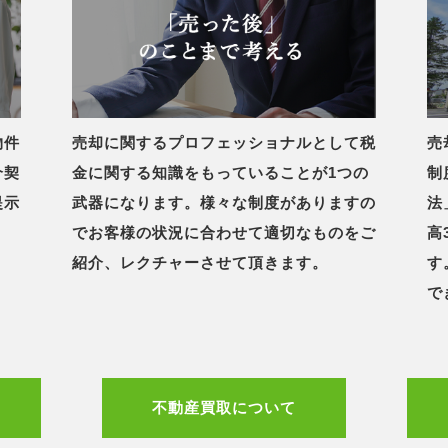
物件
売却に関するプロフェッショナルとして税
売
介契
金に関する知識をもっていることが1つの
制
提示
武器になります。様々な制度がありますの
法
でお客様の状況に合わせて適切なものをご
高
紹介、レクチャーさせて頂きます。
す
で
不動産買取について