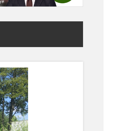
不動産売却Q&A
売却実績一覧
会社概要
COMPANY
お知らせ
TOPICS
クイック査定
じっくり