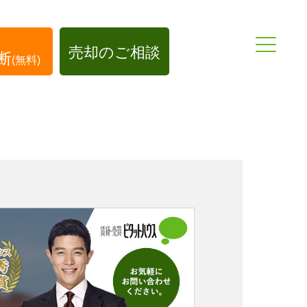
売却のご相談
断
(無料)
0155-37-1010
帯広店
帯広中央店
0166-74-7902
旭川店
トップページ
TOP
AB
弊社が選ばれる理由
住宅ローンにお困りの方
不動産買取について