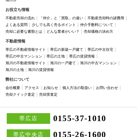
お役立ち情報
不動産売却の流れ
「仲介」と「買取」の違い
不動産売却時の諸費用
よくある質問
少しでも高く売るポイント
仲介手数料について
売却に必要な書類とは
どんな業者がいい？
売却価格の決め方
不動産情報
帯広の不動産情報サイト
帯広の新築一戸建て
帯広の中古住宅
帯広の中古マンション
帯広の土地
帯広の賃貸情報
旭川の不動産情報サイト
旭川の一戸建て
旭川の中古マンション
旭川の土地
旭川の賃貸情報
弊社について
会社概要
アクセス
お知らせ
個人方法の取扱い
お問い合わせ
売却クイック査定
売却実査定
0155-37-1010
帯広店
0155-26-1600
帯広中央店