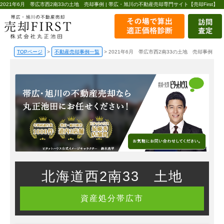
2021年6月 帯広市西2南33の土地 売却事例 | 帯広・旭川の不動産売却専門サイト【売却First】
TOPページ
>
不動産売却事例一覧
>
2021年6月 帯広市西2南33の土地 売却事例
北海道西2南33 土地
資産処分
帯広市