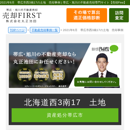
2021年6月 帯広市西3南17の土地 売却事例 | 帯広・旭川の不動産売却専門サイト【売却First】
TOPページ
>
不動産売却事例一覧
>
2021年6月 帯広市西3南17の土地 売却事例
北海道西3南17 土地
資産処分
帯広市